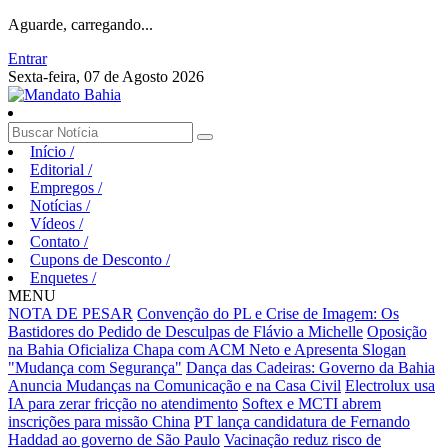
Aguarde, carregando...
Entrar
Sexta-feira, 07 de Agosto 2026
Início
/
Editorial
/
Empregos
/
Notícias
/
Vídeos
/
Contato
/
Cupons de Desconto
/
Enquetes
/
MENU
NOTA DE PESAR
Convenção do PL e Crise de Imagem: Os
Bastidores do Pedido de Desculpas de Flávio a Michelle
Oposição
na Bahia Oficializa Chapa com ACM Neto e Apresenta Slogan
"Mudança com Segurança"
Dança das Cadeiras: Governo da Bahia
Anuncia Mudanças na Comunicação e na Casa Civil
Electrolux usa
IA para zerar fricção no atendimento
Softex e MCTI abrem
inscrições para missão China
PT lança candidatura de Fernando
Haddad ao governo de São Paulo
Vacinação reduz risco de