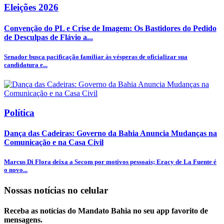
Eleições 2026
Convenção do PL e Crise de Imagem: Os Bastidores do Pedido
de Desculpas de Flávio a...
Senador busca pacificação familiar às vésperas de oficializar sua
candidatura e...
Política
Dança das Cadeiras: Governo da Bahia Anuncia Mudanças na
Comunicação e na Casa Civil
Marcus Di Flora deixa a Secom por motivos pessoais; Eracy de La Fuente é
o novo...
Nossas notícias
no celular
Receba as notícias do Mandato Bahia no seu app favorito de
mensagens.