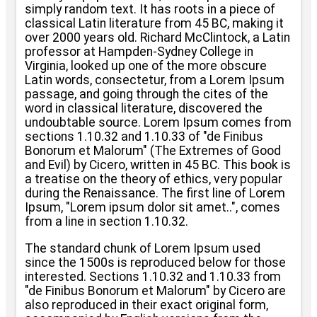
simply random text. It has roots in a piece of
classical Latin literature from 45 BC, making it
over 2000 years old. Richard McClintock, a Latin
professor at Hampden-Sydney College in
Virginia, looked up one of the more obscure
Latin words, consectetur, from a Lorem Ipsum
passage, and going through the cites of the
word in classical literature, discovered the
undoubtable source. Lorem Ipsum comes from
sections 1.10.32 and 1.10.33 of "de Finibus
Bonorum et Malorum" (The Extremes of Good
and Evil) by Cicero, written in 45 BC. This book is
a treatise on the theory of ethics, very popular
during the Renaissance. The first line of Lorem
Ipsum, "Lorem ipsum dolor sit amet..", comes
from a line in section 1.10.32.
The standard chunk of Lorem Ipsum used
since the 1500s is reproduced below for those
interested. Sections 1.10.32 and 1.10.33 from
"de Finibus Bonorum et Malorum" by Cicero are
also reproduced in their exact original form,