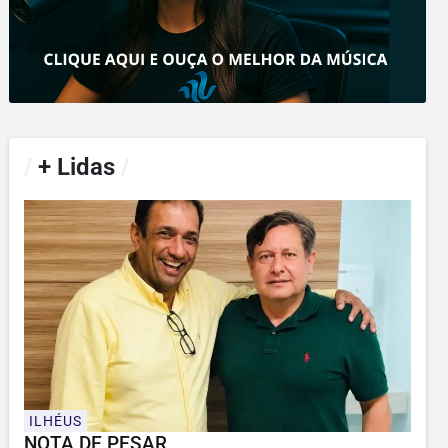
/
+ Lidas
/
ILHÉUS
NOTA DE PESAR