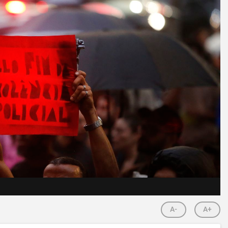
A-
A+