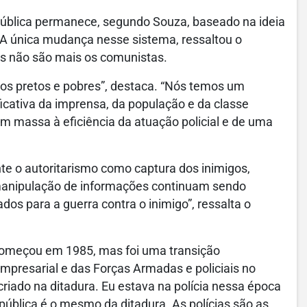
pública permanece, segundo Souza, baseado na ideia
 A única mudança nesse sistema, ressaltou o
os não são mais os comunistas.
 os pretos e pobres”, destaca. “Nós temos um
icativa da imprensa, da população e da classe
m massa à eficiência da atuação policial e de uma
te o autoritarismo como captura dos inimigos,
manipulação de informações continuam sendo
nados para a guerra contra o inimigo”, ressalta o
 começou em 1985, mas foi uma transição
empresarial e das Forças Armadas e policiais no
iado na ditadura. Eu estava na polícia nessa época
ública é o mesmo da ditadura. As polícias são as