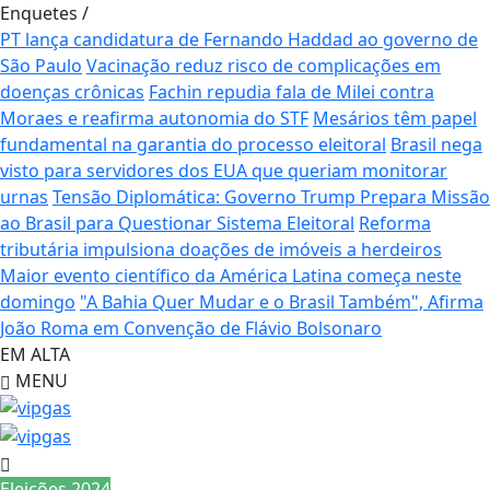
Enquetes
/
PT lança candidatura de Fernando Haddad ao governo de
São Paulo
Vacinação reduz risco de complicações em
doenças crônicas
Fachin repudia fala de Milei contra
Moraes e reafirma autonomia do STF
Mesários têm papel
fundamental na garantia do processo eleitoral
Brasil nega
visto para servidores dos EUA que queriam monitorar
urnas
Tensão Diplomática: Governo Trump Prepara Missão
ao Brasil para Questionar Sistema Eleitoral
Reforma
tributária impulsiona doações de imóveis a herdeiros
Maior evento científico da América Latina começa neste
domingo
"A Bahia Quer Mudar e o Brasil Também", Afirma
João Roma em Convenção de Flávio Bolsonaro
EM ALTA
MENU
Eleições 2024