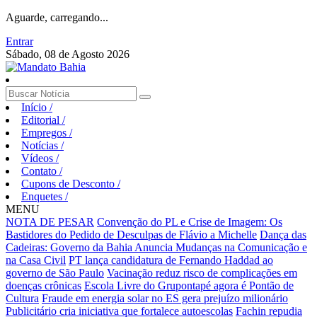
Aguarde, carregando...
Entrar
Sábado, 08 de Agosto 2026
Início
/
Editorial
/
Empregos
/
Notícias
/
Vídeos
/
Contato
/
Cupons de Desconto
/
Enquetes
/
MENU
NOTA DE PESAR
Convenção do PL e Crise de Imagem: Os
Bastidores do Pedido de Desculpas de Flávio a Michelle
Dança das
Cadeiras: Governo da Bahia Anuncia Mudanças na Comunicação e
na Casa Civil
PT lança candidatura de Fernando Haddad ao
governo de São Paulo
Vacinação reduz risco de complicações em
doenças crônicas
Escola Livre do Grupontapé agora é Pontão de
Cultura
Fraude em energia solar no ES gera prejuízo milionário
Publicitário cria iniciativa que fortalece autoescolas
Fachin repudia