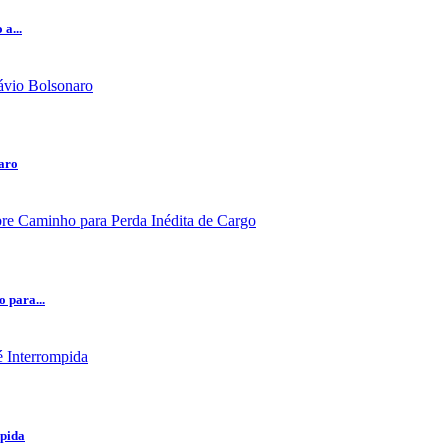
a...
naro
 para...
mpida