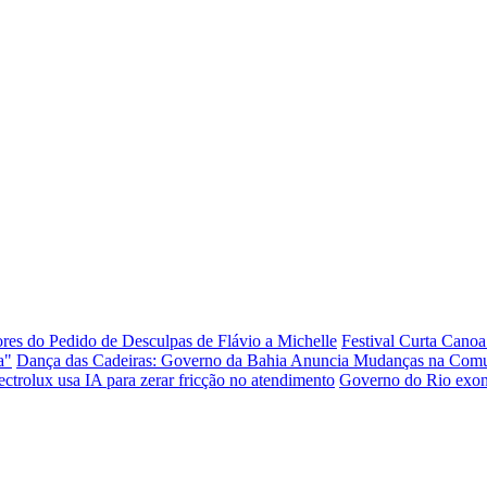
es do Pedido de Desculpas de Flávio a Michelle
Festival Curta Canoa 
a"
Dança das Cadeiras: Governo da Bahia Anuncia Mudanças na Comun
ectrolux usa IA para zerar fricção no atendimento
Governo do Rio exone