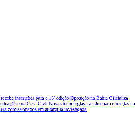
recebe inscrições para a 16ª edição
Oposição na Bahia Oficializa
icação e na Casa Civil
Novas tecnologias transformam cirurgias da
ra comissionados em autarquia investigada