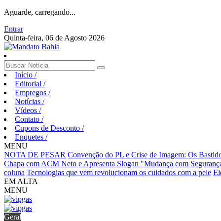
Aguarde, carregando...
Entrar
Quinta-feira, 06 de Agosto 2026
Início
/
Editorial
/
Empregos
/
Notícias
/
Vídeos
/
Contato
/
Cupons de Desconto
/
Enquetes
/
MENU
NOTA DE PESAR
Convenção do PL e Crise de Imagem: Os Bastidor
Chapa com ACM Neto e Apresenta Slogan "Mudança com Seguranç
coluna
Tecnologias que vem revolucionam os cuidados com a pele
El
EM ALTA
MENU
Geral