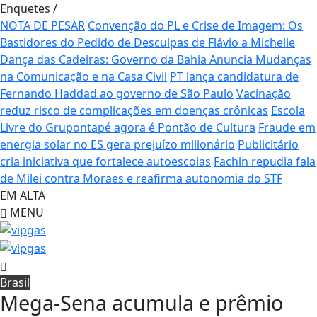
Enquetes
/
NOTA DE PESAR
Convenção do PL e Crise de Imagem: Os
Bastidores do Pedido de Desculpas de Flávio a Michelle
Dança das Cadeiras: Governo da Bahia Anuncia Mudanças
na Comunicação e na Casa Civil
PT lança candidatura de
Fernando Haddad ao governo de São Paulo
Vacinação
reduz risco de complicações em doenças crônicas
Escola
Livre do Grupontapé agora é Pontão de Cultura
Fraude em
energia solar no ES gera prejuízo milionário
Publicitário
cria iniciativa que fortalece autoescolas
Fachin repudia fala
de Milei contra Moraes e reafirma autonomia do STF
EM ALTA
MENU
Brasil
Mega-Sena acumula e prêmio