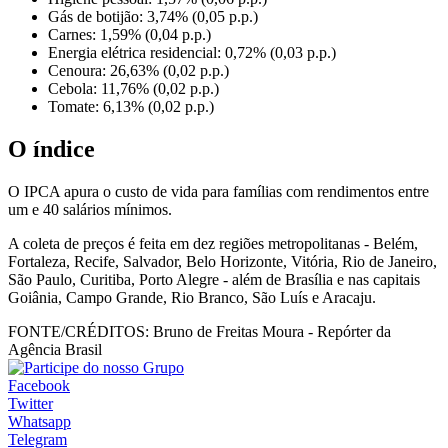
Gás de botijão: 3,74% (0,05 p.p.)
Carnes: 1,59% (0,04 p.p.)
Energia elétrica residencial: 0,72% (0,03 p.p.)
Cenoura: 26,63% (0,02 p.p.)
Cebola: 11,76% (0,02 p.p.)
Tomate: 6,13% (0,02 p.p.)
O índice
O IPCA apura o custo de vida para famílias com rendimentos entre
um e 40 salários mínimos.
A coleta de preços é feita em dez regiões metropolitanas - Belém,
Fortaleza, Recife, Salvador, Belo Horizonte, Vitória, Rio de Janeiro,
São Paulo, Curitiba, Porto Alegre - além de Brasília e nas capitais
Goiânia, Campo Grande, Rio Branco, São Luís e Aracaju.
FONTE/CRÉDITOS:
Bruno de Freitas Moura - Repórter da
Agência Brasil
Facebook
Twitter
Whatsapp
Telegram