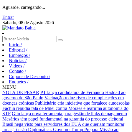
Aguarde, carregando...
Entrar
Sábado, 08 de Agosto 2026
Início
/
Editorial
/
Empregos
/
Notícias
/
Vídeos
/
Contato
/
Cupons de Desconto
/
Enquetes
/
MENU
NOTA DE PESAR
PT lança candidatura de Fernando Haddad ao
governo de São Paulo
Vacinação reduz risco de complicações em
doenças crônicas
Publicitário cria iniciativa que fortalece autoescolas
Fachin repudia fala de Milei contra Moraes e reafirma autonomia do
STF
Glin lança nova ferramenta para gestão de links de pagamento
Mesários têm papel fundamental na garantia do processo eleitoral
Brasil nega visto para servidores dos EUA que queriam monitorar
urnas
Tensão Diplomática: Governo Trump Prepara Missão ao