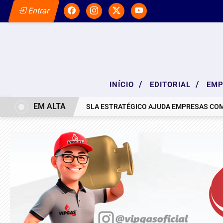
Entrar
/
/
INÍCIO
EDITORIAL
EM
EM ALTA
TA DE PESAR
SLA ESTRATÉGICO AJUDA EMPRESAS COM RESULT