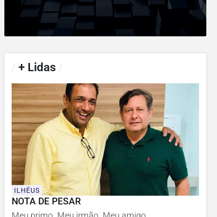
/
+ Lidas
/
ILHÉUS
NOTA DE PESAR
Meu primo. Meu irmão. Meu amigo