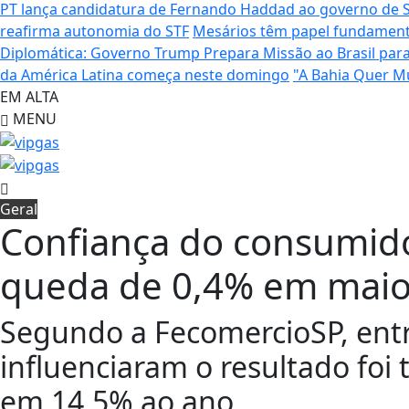
PT lança candidatura de Fernando Haddad ao governo de 
reafirma autonomia do STF
Mesários têm papel fundamenta
Diplomática: Governo Trump Prepara Missão ao Brasil para
da América Latina começa neste domingo
"A Bahia Quer M
EM ALTA
MENU
Geral
Confiança do consumido
queda de 0,4% em mai
Segundo a FecomercioSP, entre
influenciaram o resultado foi t
em 14,5% ao ano.