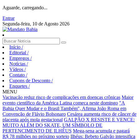
Aguarde, carregando...
Entrar
Segunda-feira, 10 de Agosto 2026
Início
/
Editorial
/
Empregos
/
Notícias
/
Vídeos
/
Contato
/
Cupons de Desconto
/
Enquetes
/
MENU
Vacinação reduz risco de complicações em doenças crônicas
Maior
evento científico da América Latina começa neste domingo
"A
Bahia Quer Mudar e o Brasil Também", Afirma João Roma em
Convenção de Flávio Bolsonaro
Cesárea aumenta risco de câncer de
placenta após mola gestacional
GALPÃO X RESISTE E VENCE:
MUITO ALÉM DO SKATE, UM SÍMBOLO DE
PERTENCIMENTO DE ILHÉUS
Mega-sena acumula e pagará
R$ 78 milhões no próximo sorteio
Ilhéus: Bebeto Galvão intensifica