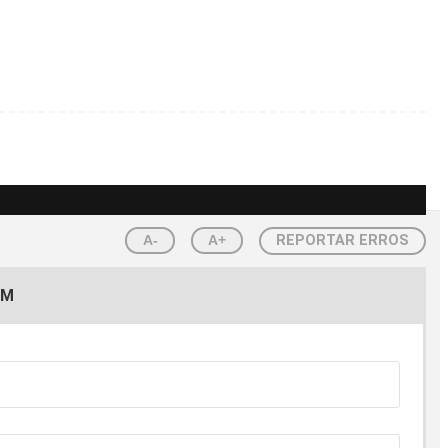
A-
A+
REPORTAR ERROS
EM