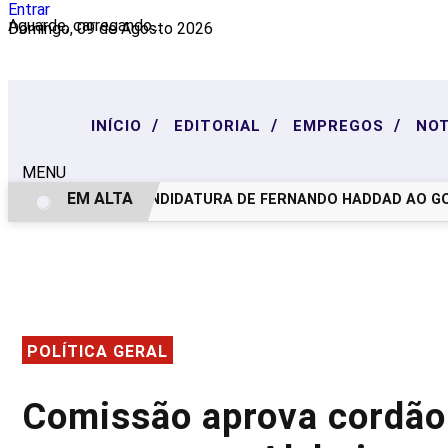
Entrar
Aguarde, carregando...
Domingo, 09 de Agosto 2026
/
/
/
INÍCIO
EDITORIAL
EMPREGOS
NOT
MENU
EM ALTA
PT LANÇA CANDIDATURA DE FERNANDO HADDAD AO GOVER
POLÍTICA GERAL
Comissão aprova cordão 