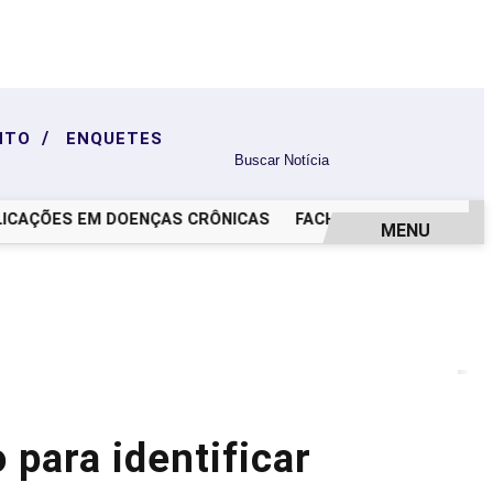
/
NTO
ENQUETES
ÇÕES EM DOENÇAS CRÔNICAS
FACHIN REPUDIA FALA DE M
MENU
para identificar