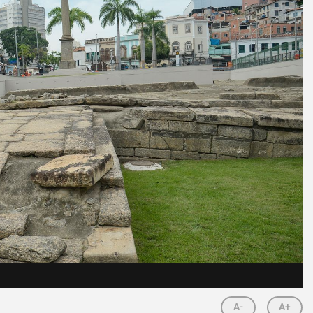
A-
A+