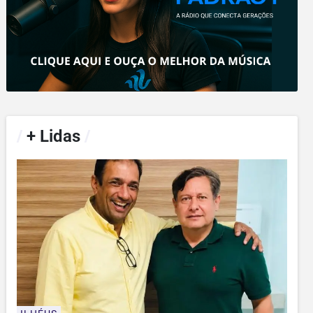
/
+ Lidas
/