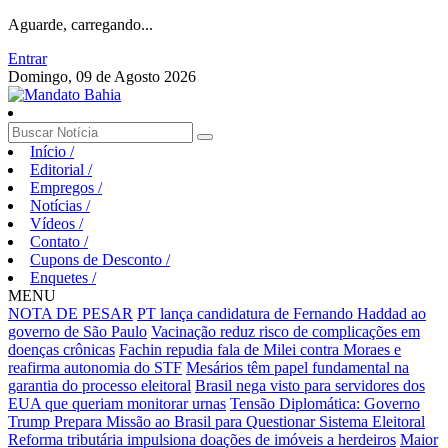
Aguarde, carregando...
Entrar
Domingo, 09 de Agosto 2026
Início
/
Editorial
/
Empregos
/
Notícias
/
Vídeos
/
Contato
/
Cupons de Desconto
/
Enquetes
/
MENU
NOTA DE PESAR
PT lança candidatura de Fernando Haddad ao
governo de São Paulo
Vacinação reduz risco de complicações em
doenças crônicas
Fachin repudia fala de Milei contra Moraes e
reafirma autonomia do STF
Mesários têm papel fundamental na
garantia do processo eleitoral
Brasil nega visto para servidores dos
EUA que queriam monitorar urnas
Tensão Diplomática: Governo
Trump Prepara Missão ao Brasil para Questionar Sistema Eleitoral
Reforma tributária impulsiona doações de imóveis a herdeiros
Maior