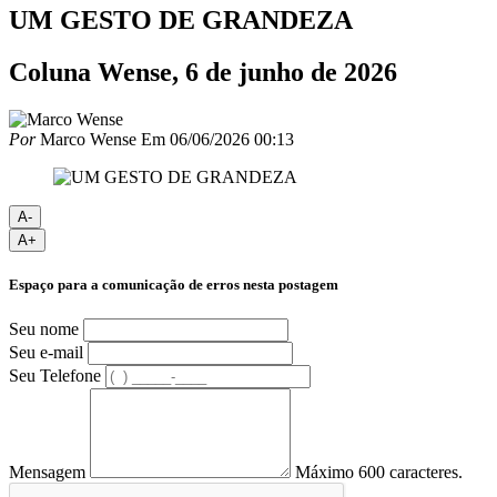
UM GESTO DE GRANDEZA
Coluna Wense, 6 de junho de 2026
Por
Marco Wense
Em
06/06/2026 00:13
A-
A+
Espaço para a comunicação de erros nesta postagem
Seu nome
Seu e-mail
Seu Telefone
Mensagem
Máximo 600 caracteres.