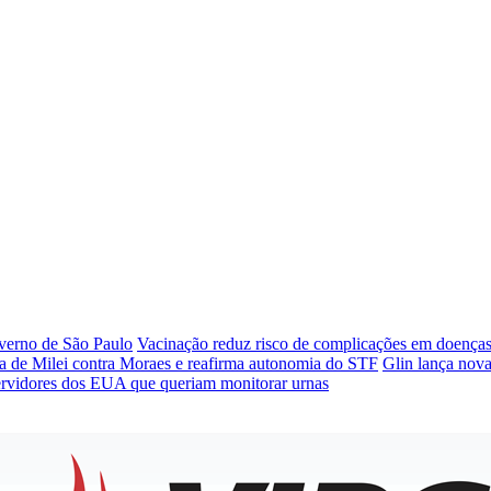
verno de São Paulo
Vacinação reduz risco de complicações em doenças
la de Milei contra Moraes e reafirma autonomia do STF
Glin lança nova
servidores dos EUA que queriam monitorar urnas