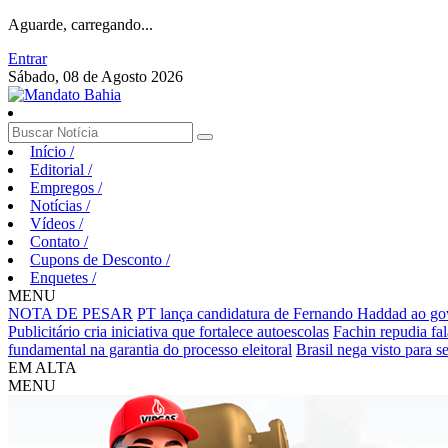
Aguarde, carregando...
Entrar
Sábado, 08 de Agosto 2026
Início
/
Editorial
/
Empregos
/
Notícias
/
Vídeos
/
Contato
/
Cupons de Desconto
/
Enquetes
/
MENU
NOTA DE PESAR
PT lança candidatura de Fernando Haddad ao go
Publicitário cria iniciativa que fortalece autoescolas
Fachin repudia fa
fundamental na garantia do processo eleitoral
Brasil nega visto para 
EM ALTA
MENU