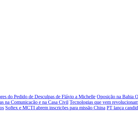
es do Pedido de Desculpas de Flávio a Michelle
Oposição na Bahia 
s na Comunicação e na Casa Civil
Tecnologias que vem revolucionam
os
Softex e MCTI abrem inscrições para missão China
PT lança candi