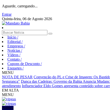
Aguarde, carregando...
Entrar
Quinta-feira, 06 de Agosto 2026
Início
/
Editorial
/
Empregos
/
Notícias
/
Vídeos
/
Contato
/
Cupons de Desconto
/
Enquetes
/
MENU
NOTA DE PESAR
Convenção do PL e Crise de Imagem: Os Bastidor
Segurança"
Dança das Cadeiras: Governo da Bahia Anuncia Mudança
atendimento
Influenciador Eldo Gomes apresenta conteúdo sobre carr
EM ALTA
MENU
Política