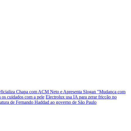
Oficializa Chapa com ACM Neto e Apresenta Slogan "Mudança com
 os cuidados com a pele
Electrolux usa IA para zerar fricção no
datura de Fernando Haddad ao governo de São Paulo