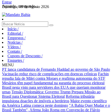
Entrar
Aguarde, carregando...
Domingo, 09 de Agosto 2026
Início
/
Editorial
/
Empregos
/
Notícias
/
Vídeos
/
Contato
/
Cupons de Desconto
/
Enquetes
/
MENU
PT lança candidatura de Fernando Haddad ao governo de São Paulo
Vacinação reduz risco de complicações em doenças crônicas
Fachin
repudia fala de Milei contra Moraes e reafirma autonomia do STF
Mesários têm papel fundamental na garantia do processo eleitoral
Brasil nega visto para servidores dos EUA que queriam monitorar
urnas
Tensão Diplomática: Governo Trump Prepara Missão ao
Brasil para Questionar Sistema Eleitoral
Reforma tributária
impulsiona doações de imóveis a herdeiros
Maior evento científico
da América Latina começa neste domingo
"A Bahia Quer Mudar e o
Brasil Também", Afirma João Roma em Convenção de Flávio