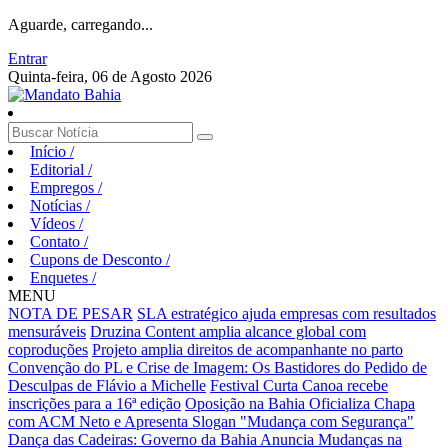
Aguarde, carregando...
Entrar
Quinta-feira, 06 de Agosto 2026
Início
/
Editorial
/
Empregos
/
Notícias
/
Vídeos
/
Contato
/
Cupons de Desconto
/
Enquetes
/
MENU
NOTA DE PESAR
SLA estratégico ajuda empresas com resultados
mensuráveis
Druzina Content amplia alcance global com
coproduções
Projeto amplia direitos de acompanhante no parto
Convenção do PL e Crise de Imagem: Os Bastidores do Pedido de
Desculpas de Flávio a Michelle
Festival Curta Canoa recebe
inscrições para a 16ª edição
Oposição na Bahia Oficializa Chapa
com ACM Neto e Apresenta Slogan "Mudança com Segurança"
Dança das Cadeiras: Governo da Bahia Anuncia Mudanças na