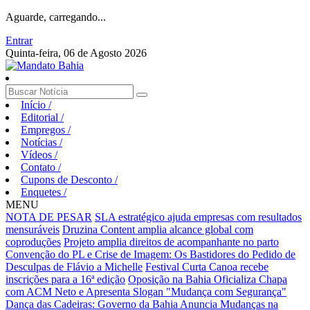
Aguarde, carregando...
Entrar
Quinta-feira, 06 de Agosto 2026
Início
/
Editorial
/
Empregos
/
Notícias
/
Vídeos
/
Contato
/
Cupons de Desconto
/
Enquetes
/
MENU
NOTA DE PESAR
SLA estratégico ajuda empresas com resultados
mensuráveis
Druzina Content amplia alcance global com
coproduções
Projeto amplia direitos de acompanhante no parto
Convenção do PL e Crise de Imagem: Os Bastidores do Pedido de
Desculpas de Flávio a Michelle
Festival Curta Canoa recebe
inscrições para a 16ª edição
Oposição na Bahia Oficializa Chapa
com ACM Neto e Apresenta Slogan "Mudança com Segurança"
Dança das Cadeiras: Governo da Bahia Anuncia Mudanças na