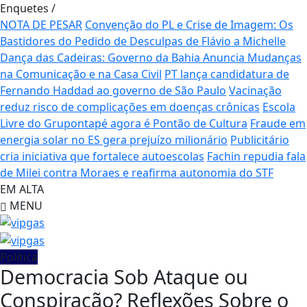
Enquetes
/
NOTA DE PESAR
Convenção do PL e Crise de Imagem: Os
Bastidores do Pedido de Desculpas de Flávio a Michelle
Dança das Cadeiras: Governo da Bahia Anuncia Mudanças
na Comunicação e na Casa Civil
PT lança candidatura de
Fernando Haddad ao governo de São Paulo
Vacinação
reduz risco de complicações em doenças crônicas
Escola
Livre do Grupontapé agora é Pontão de Cultura
Fraude em
energia solar no ES gera prejuízo milionário
Publicitário
cria iniciativa que fortalece autoescolas
Fachin repudia fala
de Milei contra Moraes e reafirma autonomia do STF
EM ALTA
MENU
Política
Democracia Sob Ataque ou
Conspiração? Reflexões Sobre o