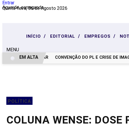
Entrar
Aguarde, carregando...
Quinta-feira, 06 de Agosto 2026
/
/
/
INÍCIO
EDITORIAL
EMPREGOS
NOT
MENU
EM ALTA
NOTA DE PESAR
CONVENÇÃO DO PL E CRISE DE IMAGEM
POLÍTICA
COLUNA WENSE: DOSE 