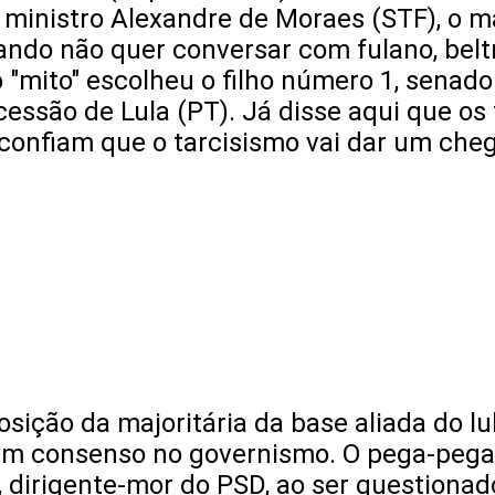
 ministro Alexandre de Moraes (STF), o ma
ndo não quer conversar com fulano, beltr
"mito" escolheu o filho número 1, senador
ssão de Lula (PT). Já disse aqui que os f
esconfiam que o tarcisismo vai dar um che
sição da majoritária da base aliada do lu
é um consenso no governismo. O pega-pega
, dirigente-mor do PSD, ao ser questiona