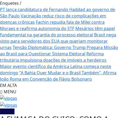
Enquetes
/
PT lança candidatura de Fernando Haddad ao governo de
São Paulo
Vacinação reduz risco de complicações em
doenças crônicas
Fachin repudia fala de Milei contra
Moraes e reafirma autonomia do STF
Mesários têm papel
fundamental na garantia do processo eleitoral
Brasil nega
visto para servidores dos EUA que queriam monitorar
urnas
Tensão Diplomática: Governo Trump Prepara Missão
ao Brasil para Questionar Sistema Eleitoral
Reforma
tributária impulsiona doações de imóveis a herdeiros
Maior evento científico da América Latina começa neste
domingo
"A Bahia Quer Mudar e o Brasil Também", Afirma
João Roma em Convenção de Flávio Bolsonaro
EM ALTA
MENU
Política