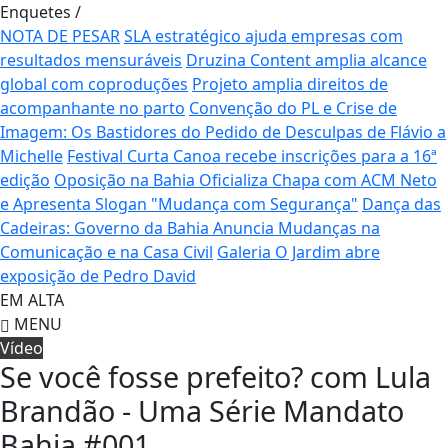
Enquetes
/
NOTA DE PESAR
SLA estratégico ajuda empresas com
resultados mensuráveis
Druzina Content amplia alcance
global com coproduções
Projeto amplia direitos de
acompanhante no parto
Convenção do PL e Crise de
Imagem: Os Bastidores do Pedido de Desculpas de Flávio a
Michelle
Festival Curta Canoa recebe inscrições para a 16ª
edição
Oposição na Bahia Oficializa Chapa com ACM Neto
e Apresenta Slogan "Mudança com Segurança"
Dança das
Cadeiras: Governo da Bahia Anuncia Mudanças na
Comunicação e na Casa Civil
Galeria O Jardim abre
exposição de Pedro David
EM ALTA
MENU
Vídeo
Se você fosse prefeito? com Lula
Brandão - Uma Série Mandato
Bahia #001