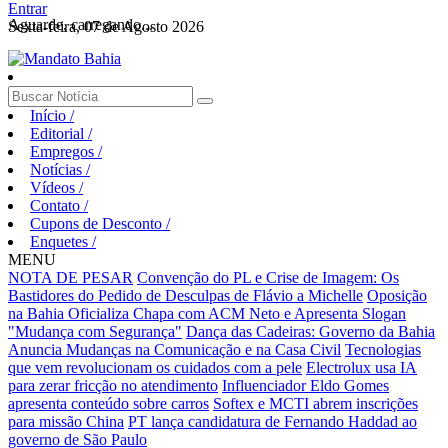
Entrar
Aguarde, carregando...
Sexta-feira, 07 de Agosto 2026
Início
/
Editorial
/
Empregos
/
Notícias
/
Vídeos
/
Contato
/
Cupons de Desconto
/
Enquetes
/
MENU
NOTA DE PESAR
Convenção do PL e Crise de Imagem: Os
Bastidores do Pedido de Desculpas de Flávio a Michelle
Oposição
na Bahia Oficializa Chapa com ACM Neto e Apresenta Slogan
"Mudança com Segurança"
Dança das Cadeiras: Governo da Bahia
Anuncia Mudanças na Comunicação e na Casa Civil
Tecnologias
que vem revolucionam os cuidados com a pele
Electrolux usa IA
para zerar fricção no atendimento
Influenciador Eldo Gomes
apresenta conteúdo sobre carros
Softex e MCTI abrem inscrições
para missão China
PT lança candidatura de Fernando Haddad ao
governo de São Paulo