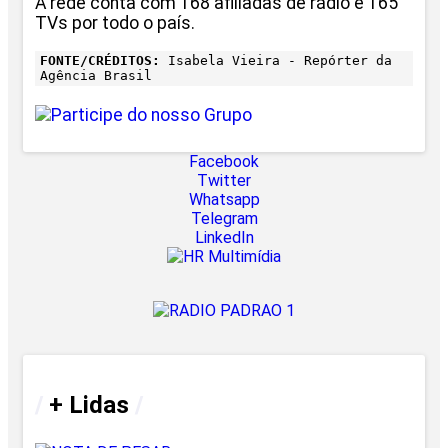
A rede conta com 168 afiliadas de rádio e 165
TVs por todo o país.
FONTE/CRÉDITOS:
Isabela Vieira - Repórter da
Agência Brasil
Facebook
Twitter
Whatsapp
Telegram
LinkedIn
/
+ Lidas
/