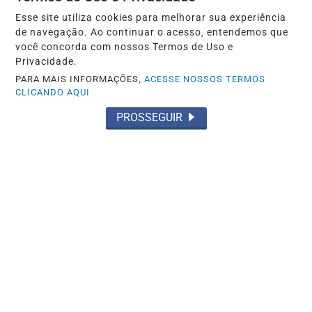
Esse site utiliza cookies para melhorar sua experiência
de navegação. Ao continuar o acesso, entendemos que
você concorda com nossos Termos de Uso e
POLÍTICA
Privacidade.
Briga Entre Vereadores: Sessão na
PARA MAIS INFORMAÇÕES,
ACESSE NOSSOS TERMOS
Câmara de Riachão do Jacuípe é
CLICANDO AQUI
Interrompida
PROSSEGUIR
Saiba Mais
MAIS POSTAGENS
Não possui uma conta?