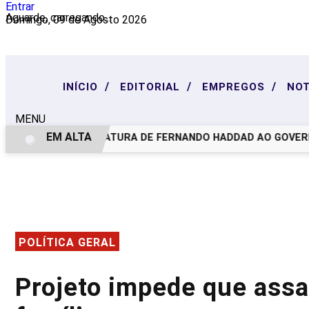
Entrar
Aguarde, carregando...
Domingo, 09 de Agosto 2026
/
/
/
INÍCIO
EDITORIAL
EMPREGOS
NOT
MENU
EM ALTA
PT LANÇA CANDIDATURA DE FERNANDO HADDAD AO GOVERNO 
POLÍTICA GERAL
Projeto impede que ass