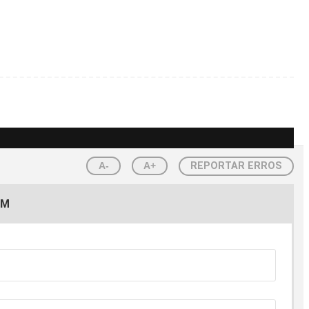
A-
A+
REPORTAR ERROS
EM