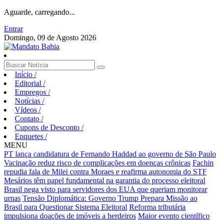
Aguarde, carregando...
Entrar
Domingo, 09 de Agosto 2026
Início
/
Editorial
/
Empregos
/
Notícias
/
Vídeos
/
Contato
/
Cupons de Desconto
/
Enquetes
/
MENU
PT lança candidatura de Fernando Haddad ao governo de São Paulo
Vacinação reduz risco de complicações em doenças crônicas
Fachin
repudia fala de Milei contra Moraes e reafirma autonomia do STF
Mesários têm papel fundamental na garantia do processo eleitoral
Brasil nega visto para servidores dos EUA que queriam monitorar
urnas
Tensão Diplomática: Governo Trump Prepara Missão ao
Brasil para Questionar Sistema Eleitoral
Reforma tributária
impulsiona doações de imóveis a herdeiros
Maior evento científico