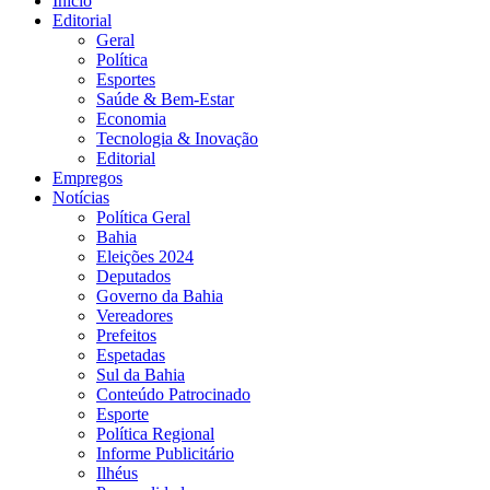
Início
Editorial
Geral
Política
Esportes
Saúde & Bem-Estar
Economia
Tecnologia & Inovação
Editorial
Empregos
Notícias
Política Geral
Bahia
Eleições 2024
Deputados
Governo da Bahia
Vereadores
Prefeitos
Espetadas
Sul da Bahia
Conteúdo Patrocinado
Esporte
Política Regional
Informe Publicitário
Ilhéus