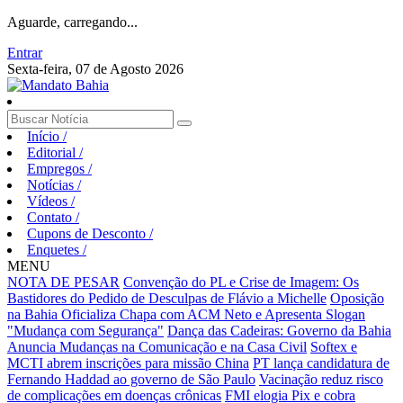
Aguarde, carregando...
Entrar
Sexta-feira, 07 de Agosto 2026
Início
/
Editorial
/
Empregos
/
Notícias
/
Vídeos
/
Contato
/
Cupons de Desconto
/
Enquetes
/
MENU
NOTA DE PESAR
Convenção do PL e Crise de Imagem: Os
Bastidores do Pedido de Desculpas de Flávio a Michelle
Oposição
na Bahia Oficializa Chapa com ACM Neto e Apresenta Slogan
"Mudança com Segurança"
Dança das Cadeiras: Governo da Bahia
Anuncia Mudanças na Comunicação e na Casa Civil
Softex e
MCTI abrem inscrições para missão China
PT lança candidatura de
Fernando Haddad ao governo de São Paulo
Vacinação reduz risco
de complicações em doenças crônicas
FMI elogia Pix e cobra