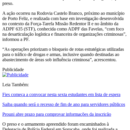
preso.
A ação ocorreu na Rodovia Castelo Branco, próximo ao município
de Porto Feliz, e realizada com base em investigação desenvolvida
no contexto da Força-Tarefa Missão Redentor II e no âmbito da
ADPF 635 (STF), conhecida como ADPF das Favelas, “com foco
na desarticulação logística e financeira de organizações criminosas”,
informou a PF.
“As operações priorizam o bloqueio de rotas estratégicas utilizadas
para o tráfico de drogas e armas, inclusive quando destinadas ao
abastecimento de áreas sob influência criminosa”, acrescentou.
Publicidade
Leia Também:
Fies começa a convocar nesta sexta estudantes em lista de espera
Saiba quando será o recesso de fim de ano para servidores públicos
Prouni abre prazo para comprovar informações da inscrição
O preso e o armamento apreendido foram encaminhados à
Delegacia de Polícia Federal em Sorocaba, onde foi realizada a