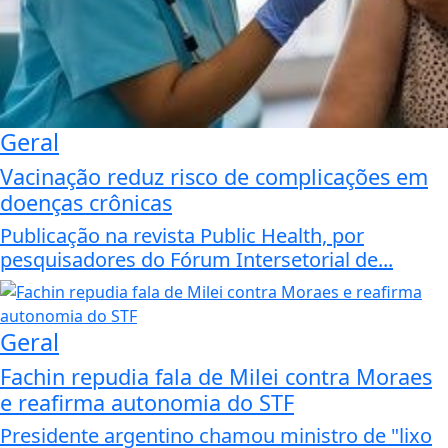
Geral
Vacinação reduz risco de complicações em
doenças crônicas
Publicação na revista Public Health, por
pesquisadores do Fórum Intersetorial de...
Geral
Fachin repudia fala de Milei contra Moraes
e reafirma autonomia do STF
Presidente argentino chamou ministro de "lixo