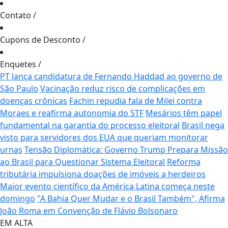
Contato
/
Cupons de Desconto
/
Enquetes
/
PT lança candidatura de Fernando Haddad ao governo de
São Paulo
Vacinação reduz risco de complicações em
doenças crônicas
Fachin repudia fala de Milei contra
Moraes e reafirma autonomia do STF
Mesários têm papel
fundamental na garantia do processo eleitoral
Brasil nega
visto para servidores dos EUA que queriam monitorar
urnas
Tensão Diplomática: Governo Trump Prepara Missão
ao Brasil para Questionar Sistema Eleitoral
Reforma
tributária impulsiona doações de imóveis a herdeiros
Maior evento científico da América Latina começa neste
domingo
"A Bahia Quer Mudar e o Brasil Também", Afirma
João Roma em Convenção de Flávio Bolsonaro
EM ALTA