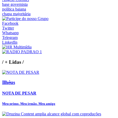
base governista
política baiana
chapa majoritária
Facebook
Twitter
Whatsapp
Telegram
LinkedIn
/
+ Lidas
/
Ilhéus
NOTA DE PESAR
Meu primo. Meu irmão. Meu amigo