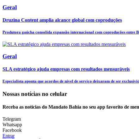
Geral
Druzina Content amplia alcance global com coproduções
Produtora gaúcha consolida expansão internacional com coproduções entre Bra
Geral
SLA estratégico ajuda empresas com resultados mensuráveis
Especialista aponta que acordos de nível de serviço deixaram de ser exclusivid
Nossas notícias
no celular
Receba as notícias do Mandato Bahia no seu app favorito de men
Telegram
Whatsapp
Facebook
Entrar