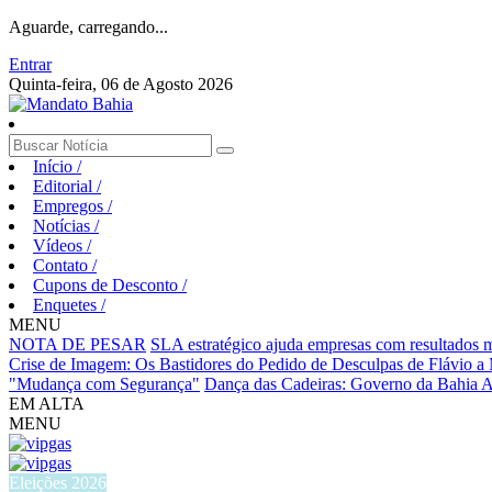
Aguarde, carregando...
Entrar
Quinta-feira, 06 de Agosto 2026
Início
/
Editorial
/
Empregos
/
Notícias
/
Vídeos
/
Contato
/
Cupons de Desconto
/
Enquetes
/
MENU
NOTA DE PESAR
SLA estratégico ajuda empresas com resultados 
Crise de Imagem: Os Bastidores do Pedido de Desculpas de Flávio a 
"Mudança com Segurança"
Dança das Cadeiras: Governo da Bahia 
EM ALTA
MENU
Eleições 2026