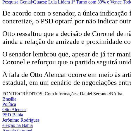
Pesquisa Genial/Quaest: Lula Lidera 1º Turno com 39% e Vence Todo
De acordo com o senador, a única indicação 
concretize, o PSD optará por não indicar outr
Otto ressaltou que a decisão de Coronel de nã
ainda a relação de amizade e proximidade co
O senador lembrou que, apesar de já ter mani
Coronel e reforçou que o partido seguirá uni
A fala de Otto Alencar ocorre em meio às arti
estadual, em um cenário de negociações entre
FONTE/CRÉDITOS:
Com informações: Daniel Serrano /BA.ba
Brasília
Política
Otto Alencar
PSD Bahia
Jerônimo Rodrigues
eleição na Bahia
Angelo Coronel