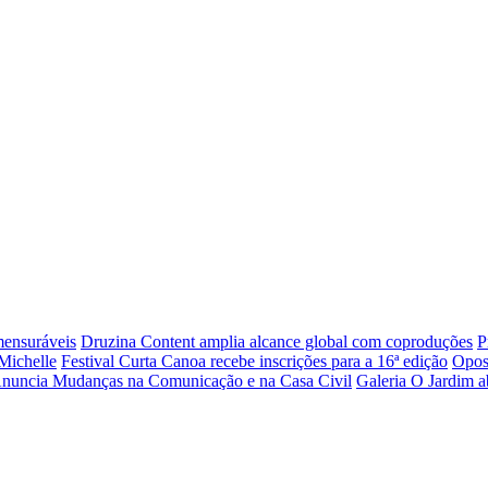
mensuráveis
Druzina Content amplia alcance global com coproduções
P
Michelle
Festival Curta Canoa recebe inscrições para a 16ª edição
Opos
Anuncia Mudanças na Comunicação e na Casa Civil
Galeria O Jardim a