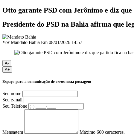
Otto garante PSD com Jerônimo e diz que 
Presidente do PSD na Bahia afirma que leg
Por
Mandato Bahia
Em
08/01/2026 14:57
A-
A+
Espaço para a comunicação de erros nesta postagem
Seu nome
Seu e-mail
Seu Telefone
Mensagem
Máximo 600 caracteres.