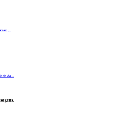
sil,...
ade da...
sagens.