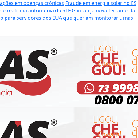
cações em doenças crônicas
Fraude em energia solar no ES
es e reafirma autonomia do STF
Glin lança nova ferramenta
sto para servidores dos EUA que queriam monitorar urnas