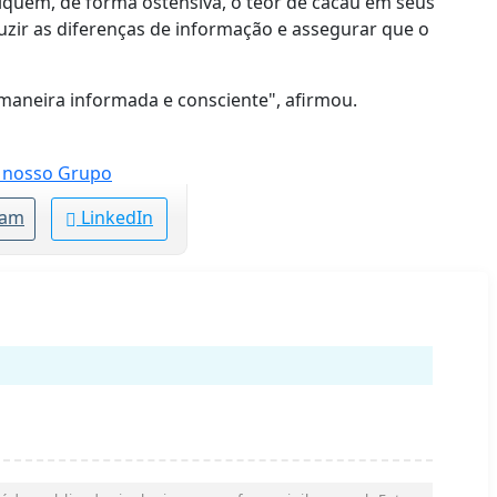
diquem, de forma ostensiva, o teor de cacau em seus
uzir as diferenças de informação e assegurar que o
aneira informada e consciente", afirmou.
ram
LinkedIn