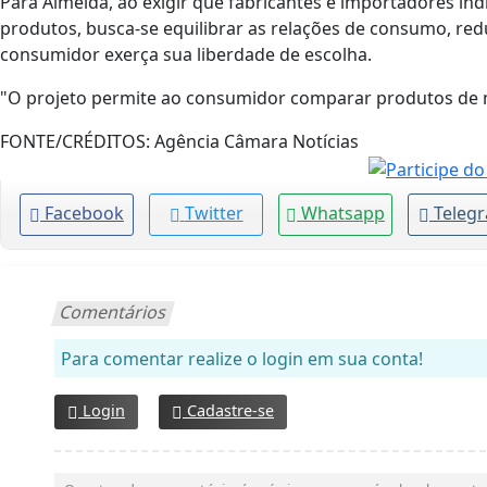
Para Almeida, ao exigir que fabricantes e importadores in
produtos, busca-se equilibrar as relações de consumo, red
consumidor exerça sua liberdade de escolha.
"O projeto permite ao consumidor comparar produtos de m
FONTE/CRÉDITOS:
Agência Câmara Notícias
Facebook
Twitter
Whatsapp
Teleg
Comentários
Para comentar realize o login em sua conta!
Login
Cadastre-se