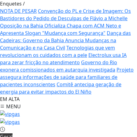
Enquetes
/
NOTA DE PESAR
Convenção do PL e Crise de Imagem: Os
Bastidores do Pedido de Desculpas de Flávio a Michelle
Oposição na Bahia Oficializa Chapa com ACM Neto e
Apresenta Slogan "Mudança com Segurança"
Dança das
Cadeiras: Governo da Bahia Anuncia Mudanças na
Comunicação e na Casa Civil
Tecnologias que vem
revolucionam os cuidados com a pele
Electrolux usa IA
para zerar fricção no atendimento
Governo do Rio
exonera comissionados em autarquia investigada
Projeto
assegura informações de saúde para familiares de
pacientes inconscientes
Comitê antecipa geração de
energia para evitar impactos do El Niño
EM ALTA
MENU
Geral