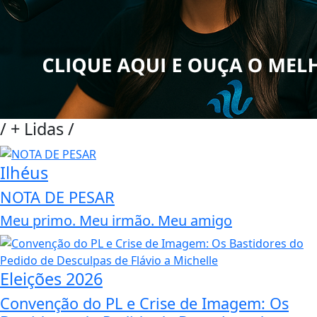
/
+ Lidas
/
Ilhéus
NOTA DE PESAR
Meu primo. Meu irmão. Meu amigo
Eleições 2026
Convenção do PL e Crise de Imagem: Os