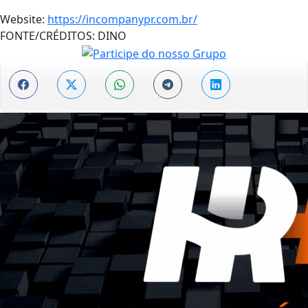
Website:
https://incompanypr.com.br/
FONTE/CRÉDITOS:
DINO