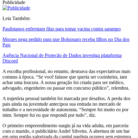
Publicidade
Leia Também:
Paulistanos enfrentam filas para tomar vacina contra sarampo
Moraes nega pedido para que Bolsonaro receba filhos no Dia dos
Pais
Agência Nacional de Proteção de Dados investiga plataforma
Discord
A escolha profissional, no entanto, destoava das expectativas mais
comuns à época. “Se você falasse que queria ser cozinheira, iam
achar uma loucura. A nossa geração foi criada para ser médico,
advogado, engenheiro ou passar em concurso público”, relembra.
A trajetória pessoal também foi marcada por desafios. A perda dos
pais ainda na juventude antecipou sua entrada no mercado de
trabalho e a necessidade de autonomia. “Sempre foi muito eu por
mim. Sempre fui eu que respondi por tudo”, diz.
O primeiro empreendimento surgiu já na vida adulta, em parceria
com o marido, o publicitário André Silveira. A abertura de um bar
em uma região valorizada da capital paulista ocorreu sem estrutura