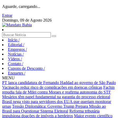
Aguarde, carregando...
Entrar
Domingo, 09 de Agosto 2026
Início
/
Editorial
/
Empregos
/
Notícias
/
Vídeos
/
Contato
/
Cupons de Desconto
/
Enquetes
/
MENU
PT lança candidatura de Fernando Haddad ao governo de São Paulo
Vacinação reduz risco de complicações em doenças crônicas
Fachin
repudia fala de Milei contra Moraes e reafirma autonomia do STF
Mesários têm papel fundamental na garantia do processo eleitoral
Brasil nega visto para servidores dos EUA que queriam monitorar
urnas
Tensão Diplomática: Governo Trump Prepara Missão ao
Brasil para Questionar Sistema Eleitoral
Reforma tributária
impulsiona doações de imóveis a herdeiros
Maior evento científico