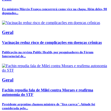
Ex-ministro Márcio França concorrerá como vice na chapa. Além deles, 90
deputados...
Geral
Vacinação reduz risco de complicações em doenças crônicas
Publicação na revista Public Health, por pesquisadores do Fórum
Intersetorial de...
Geral
Fachin repudia fala de Milei contra Moraes e reafirma
autonomia do STF
Presidente argentino chamou ministro de "lixo careca". Atitude foi
considerada pelo...