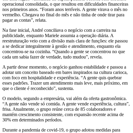
operacional consolidada, o que resultou em dificuldades financeiras
nos primeiros anos. “Foram anos terríveis. A gente virava o mês no
vermelho. Chegava no final do mês e não tinha de onde tirar para
pagar as contas”, relata.
Na fase inicial, André conciliava o negócio com a carreira na
publicidade, enquanto Mariele assumia a operação diária. A
reestruturação veio com a divisão mais clara de funções: ele passou
a se dedicar integralmente à gestão e atendimento, enquanto ela
concentrou-se na cozinha. “Quando a gente se concentrou no que
cada um sabia fazer de verdade, tudo mudou”, revela.
A partir desse momento, o negócio ganhou estabilidade e passou a
adotar um conceito baseado em bares inspirados na cultura carioca,
com foco em hospitalidade e experiência. “A gente quis quebrar
esses padrões. Trazer um atendimento mais leve, mais próximo, em
que o cliente é reconhecido”, sustenta.
O modelo, segundo a empresária, vai além da oferta gastronômica.
“A gente não vende só comida. A gente vende experiência, cultura”,
frisa. Atualmente, o grupo reúne cerca de 85 colaboradores e
mantém crescimento consistente, com expansão recente acima de
30% em determinados períodos.
Durante a pandemia de covid-19, o grupo adotou medidas para