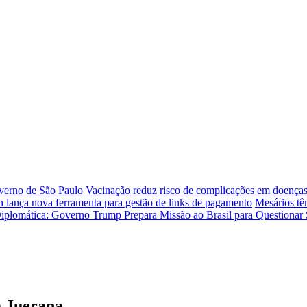
verno de São Paulo
Vacinação reduz risco de complicações em doenças
n lança nova ferramenta para gestão de links de pagamento
Mesários tê
iplomática: Governo Trump Prepara Missão ao Brasil para Questionar S
a Juerana