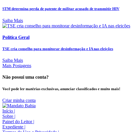
STM determina perda de patente de militar acusado de transmitir HIV
Saiba Mais
Política Geral
TSE cria conselho para monitorar desinformação e IA nas eleições
Saiba Mais
Mais Postagens
Não possui uma conta?
Você pode ler matérias exclusivas, anunciar classificados e muito mais!
Criar minha conta
Início
|
Sobre
|
Painel do Leitor
|
Expediente
|