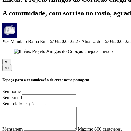
A comunidade, com sorriso no rosto, agrade
Por
Mandato Bahia
Em
15/03/2025 22:27
Atualizado
15/03/2025 22
A-
A+
Espaço para a comunicação de erros nesta postagem
Seu nome
Seu e-mail
Seu Telefone
Mensagem
Máximo 600 caracteres.