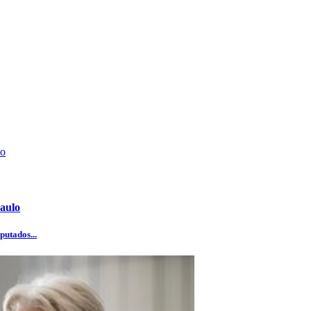
aulo
putados...