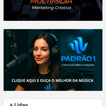
/
+ Lidas
/