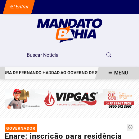
Entrar
MENU
RA DE FERNANDO HADDAD AO GOVERNO DE SÃO PAULO
VACINAÇÃ
EM ALTA
GOVERNADOR
Enare: inscrição para residência