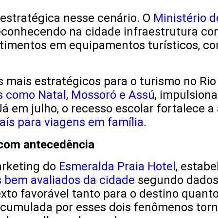
estratégica nesse cenário. O
Ministério 
reconhecendo na cidade infraestrutura co
estimentos em equipamentos turísticos, c
s mais estratégicos para o turismo no Ri
s como Natal, Mossoró e Assú
, impulsion
 Já em julho, o recesso escolar fortalece 
aís para viagens em família
.
 com antecedência
arketing do
Esmeralda Praia Hotel
, estab
 bem avaliados da cidade
segundo dados 
to favorável tanto para o destino quanto
acumulada por esses dois fenômenos torn