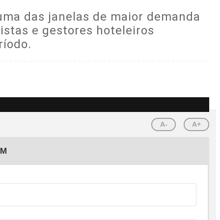
 uma das janelas de maior demanda
istas e gestores hoteleiros
ríodo.
A-
A+
EM