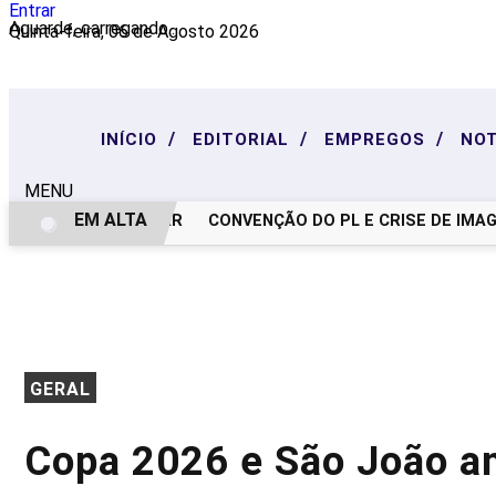
Entrar
Aguarde, carregando...
Quinta-feira, 06 de Agosto 2026
/
/
/
INÍCIO
EDITORIAL
EMPREGOS
NOT
MENU
EM ALTA
NOTA DE PESAR
CONVENÇÃO DO PL E CRISE DE IMAGEM
GERAL
Copa 2026 e São João a