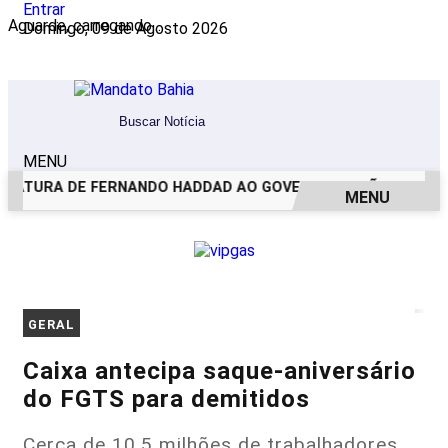
Entrar
Aguarde, carregando...
Domingo, 09 de Agosto 2026
MENU
ATURA DE FERNANDO HADDAD AO GOVERNO DE SÃO PAULO
MENU
EM ALTA
GERAL
Caixa antecipa saque-aniversário
do FGTS para demitidos
Cerca de 10,5 milhões de trabalhadores