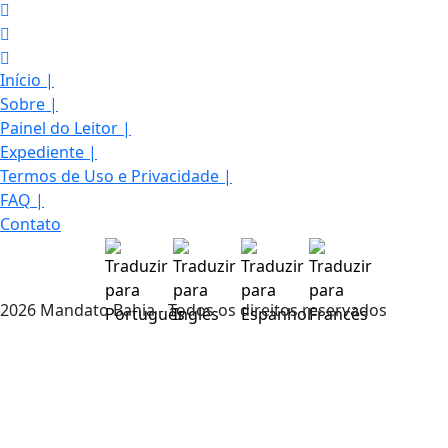
Início
|
Sobre
|
Painel do Leitor
|
Expediente
|
Termos de Uso e Privacidade
|
FAQ
|
Contato
Termos de Uso e Privacidade
2026 Mandato Bahia - Todos os direitos reservados
Esse site utiliza cookies para melhorar sua
experiência de navegação. Ao continuar o acesso,
entendemos que você concorda com nossos Termos
de Uso e Privacidade.
PARA MAIS INFORMAÇÕES,
ACESSE NOSSOS TERMOS
CLICANDO AQUI