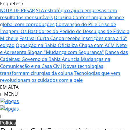
Enquetes
/
NOTA DE PESAR
SLA estratégico ajuda empresas com
resultados mensuráveis
Druzina Content amplia alcance
global com coproduções
Convenção do PL e Crise de
Imagem: Os Bastidores do Pedido de Desculpas de Flávio a
Michelle
Festival Curta Canoa recebe inscrições para a 16ª
edição
Oposição na Bahia Oficializa Chapa com ACM Neto
e Apresenta Slogan "Mudança com Segurança"
Dança das
Cadeiras: Governo da Bahia Anuncia Mudanças na
Comunicação e na Casa Civil
Novas tecnologias
transformam cirurgias da coluna
Tecnologias que vem
revolucionam os cuidados com a pele
EM ALTA
MENU
Política