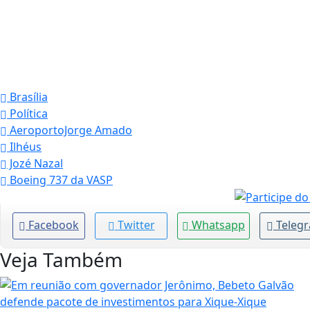
Brasília
Política
AeroportoJorge Amado
Ilhéus
Jozé Nazal
Boeing 737 da VASP
Facebook
Twitter
Whatsapp
Teleg
Veja Também