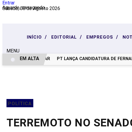
Entrar
Aguarde, carregando...
Sábado, 08 de Agosto 2026
/
/
/
INÍCIO
EDITORIAL
EMPREGOS
NOT
MENU
EM ALTA
NOTA DE PESAR
PT LANÇA CANDIDATURA DE FERNAND
POLÍTICA
TERREMOTO NO SENAD