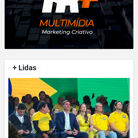
/
+ Lidas
/