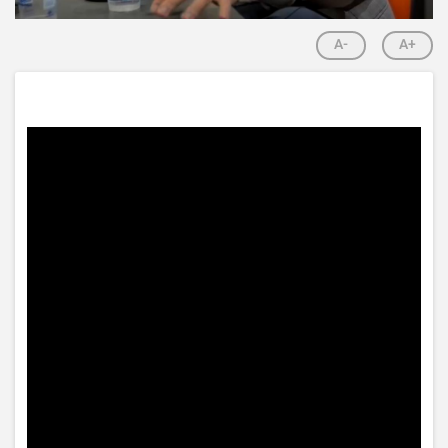
A-
A+