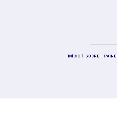
|
|
INÍCIO
SOBRE
PAINE
Termos de Uso e Privacidade
Esse site utiliza cookies para melhorar sua ex
com nossos Termos de Uso e Privacidade.