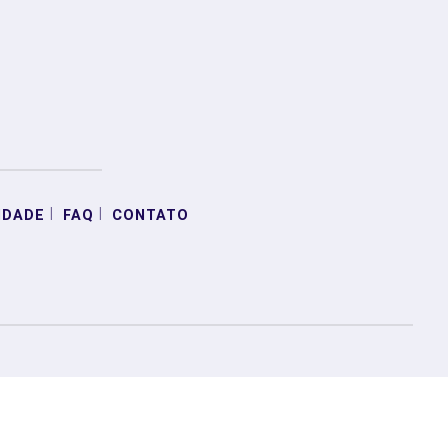
|
|
IDADE
FAQ
CONTATO
mos que você concorda
PROSSEGUIR