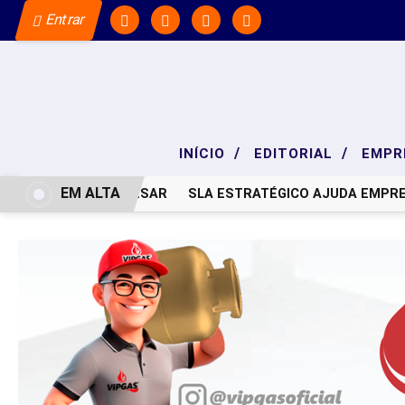
Entrar
/
/
INÍCIO
EDITORIAL
EMPR
EM ALTA
NOTA DE PESAR
SLA ESTRATÉGICO AJUDA EMPRE