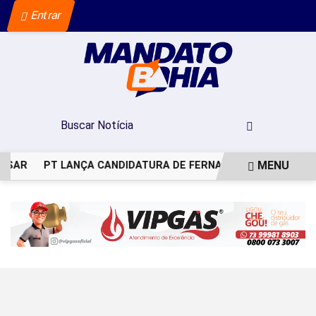
Entrar
MENU
PESAR
PT LANÇA CANDIDATURA DE FERNANDO HADDAD AO G
EM ALTA