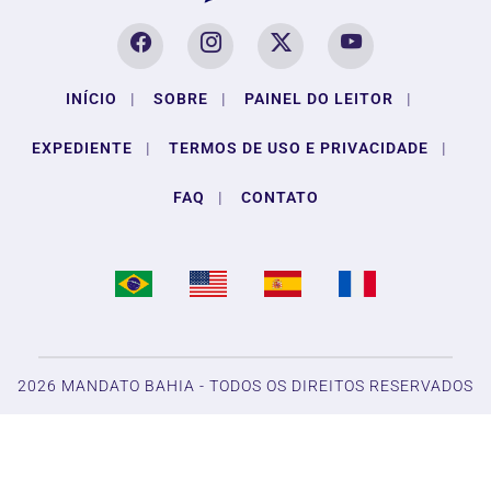
INÍCIO
|
SOBRE
|
PAINEL DO LEITOR
|
EXPEDIENTE
|
TERMOS DE USO E PRIVACIDADE
|
FAQ
|
CONTATO
Termos de Uso e Privacidade
Esse site utiliza cookies para melhorar sua experiência
de navegação. Ao continuar o acesso, entendemos que
você concorda com nossos Termos de Uso e
2026 MANDATO BAHIA - TODOS OS DIREITOS RESERVADOS
Privacidade.
PARA MAIS INFORMAÇÕES,
ACESSE NOSSOS TERMOS
CLICANDO AQUI
PROSSEGUIR