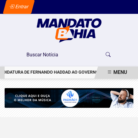
Entrar
MENU
NDIDATURA DE FERNANDO HADDAD AO GOVERNO DE SÃO PAULO
V
EM ALTA