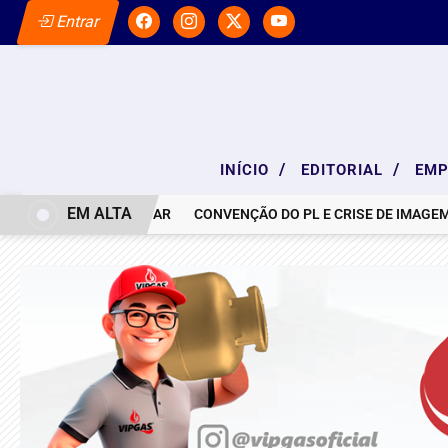
Entrar
/
/
INÍCIO
EDITORIAL
EM
EM ALTA
NOTA DE PESAR
CONVENÇÃO DO PL E CRISE DE IMAGEM: 