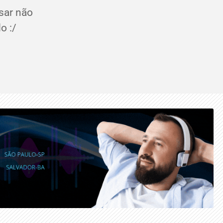
sar não
o :/