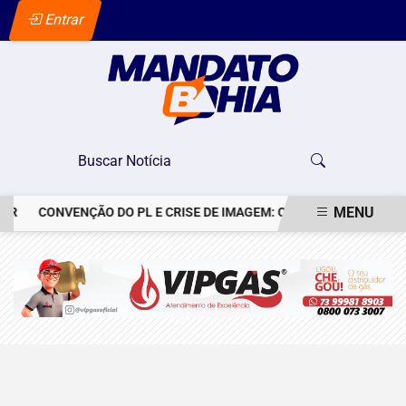
Entrar
MENU
AR
CONVENÇÃO DO PL E CRISE DE IMAGEM: OS BASTIDORES DO P
EM ALTA