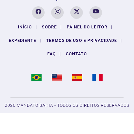
INÍCIO
|
SOBRE
|
PAINEL DO LEITOR
|
EXPEDIENTE
|
TERMOS DE USO E PRIVACIDADE
|
FAQ
|
CONTATO
Termos de Uso e Privacidade
Esse site utiliza cookies para melhorar sua experiência
de navegação. Ao continuar o acesso, entendemos que
você concorda com nossos Termos de Uso e
2026 MANDATO BAHIA - TODOS OS DIREITOS RESERVADOS
Privacidade.
PARA MAIS INFORMAÇÕES,
ACESSE NOSSOS TERMOS
CLICANDO AQUI
PROSSEGUIR