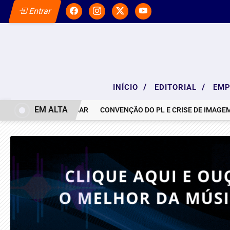
Entrar
/
/
INÍCIO
EDITORIAL
EM
EM ALTA
NOTA DE PESAR
CONVENÇÃO DO PL E CRISE DE IMAGEM: 