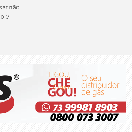
sar não
o :/