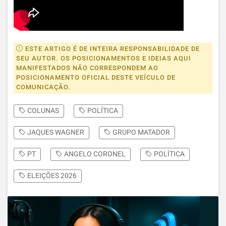
ESTE ARTIGO É DE INTEIRA RESPONSABILIDADE DE
SEU AUTOR. OS POSICIONAMENTOS E IDEIAS AQUI
MANIFESTADOS NÃO CORRESPONDEM AO
POSICIONAMENTO OFICIAL DESTE VEÍCULO DE
COMUNICAÇÃO.
COLUNAS
POLÍTICA
JAQUES WAGNER
GRUPO MATADOR
PT
ANGELO CORONEL
POLÍTICA
ELEIÇÕES 2026